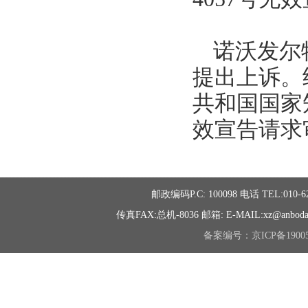
诺沃发尔
提出上诉。
共和国国家
效宣告请求
邮政编码P.C: 100098 电话 TEL:010-
传真FAX:总机-8036 邮箱: E-MAIL:xz@
备案编号：京ICP备19005